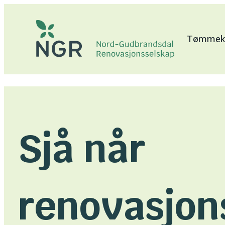
Hopp
til
Tømmeka
innhold
Sjå når
renovasjon