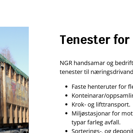
Tenester for
NGR handsamar og bedriftsa
tenester til næringsdrivan
Faste henteruter for fle
Konteinarar/oppsamlings
Krok- og lifttransport.
Miljøstasjonar for mott
typar farleg avfall.
Sorterings-, og deponi