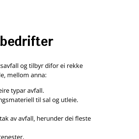
 bedrifter
vfall og tilbyr difor ei rekke
de, mellom anna:
ire typar avfall.
materiell til sal og utleie.
ak av avfall, herunder dei fleste
tenester.