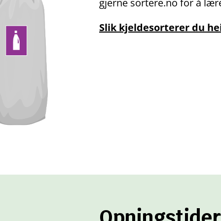
gjerne sortere.no for å læ
Slik kjeldesorterer du h
Opningstider