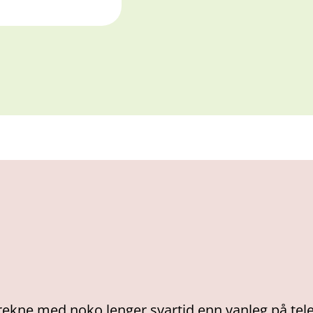
 rekne med noko lenger svartid enn vanleg på tele