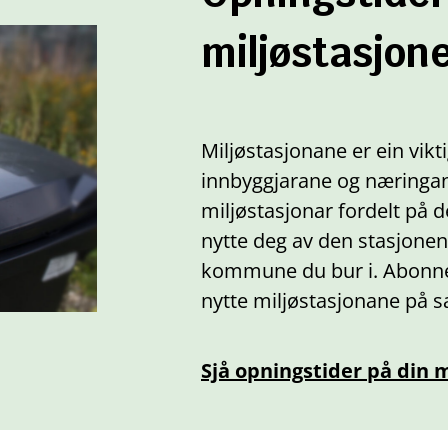
miljøstasjon
Miljøstasjonane er ein vikti
innbyggjarane og næringane
miljøstasjonar fordelt på
nytte deg av den stasjone
kommune du bur i. Abonnen
nytte miljøstasjonane på
Sjå opningstider på din m