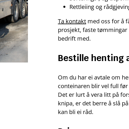
Rettleiing og rådgjevin
Ta kontakt
med oss for å få
prosjekt, faste tømmingar 
bedrift med.
B
estille henting 
Om du har ei avtale om hen
conteinaren blir vel full fø
Det er lurt å vera litt på fo
knipa, er det berre å slå på
kan bli ei råd.