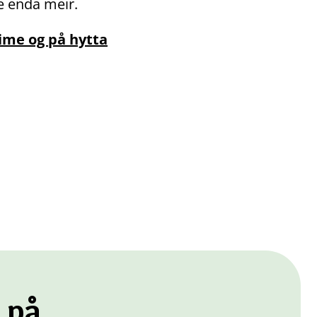
re enda meir.
eime og på hytta
 på