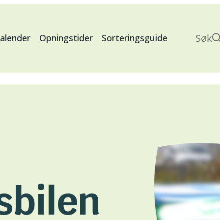
Søk
lender
Opningstider
Sorteringsguide
Search
sbilen