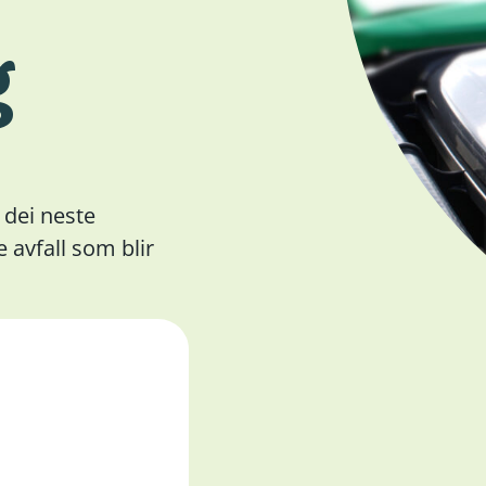
g
å dei neste
 avfall som blir