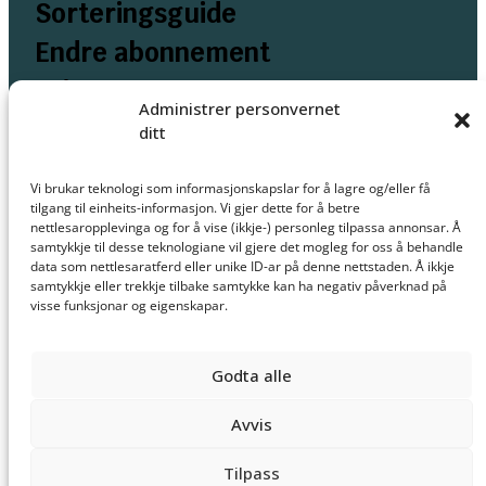
Sorteringsguide
Endre abonnement
Prisar
Administrer personvernet
Melde avvik/rapporter problem
ditt
Personvern
Vi brukar teknologi som informasjonskapslar for å lagre og/eller få
Informasjonskapsler
tilgang til einheits-informasjon. Vi gjer dette for å betre
nettlesaropplevinga og for å vise (ikkje-) personleg tilpassa annonsar. Å
samtykkje til desse teknologiane vil gjere det mogleg for oss å behandle
data som nettlesaratferd eller unike ID-ar på denne nettstaden. Å ikkje
samtykkje eller trekkje tilbake samtykke kan ha negativ påverknad på
visse funksjonar og eigenskapar.
Godta alle
Avvis
Tilpass