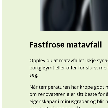
Fastfrose matavfall
Opplev du at matavfallet ikkje syna
bortgløymt eller offer for slurv, me
seg.
Når temperaturen har krope godt ned
om renovatøren gjer sitt beste for å
eigenskapar i minusgradar og blir mei