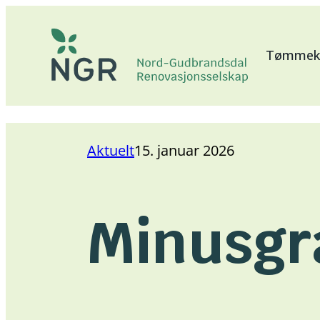
Hopp
til
Tømmeka
innhold
Aktuelt
15. januar 2026
Minusgr