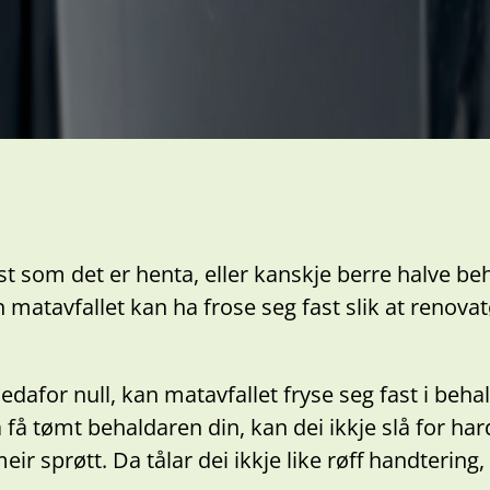
st som det er henta, eller kanskje berre halve be
n matavfallet kan ha frose seg fast slik at renova
afor null, kan matavfallet fryse seg fast i behal
 få tømt behaldaren din, kan dei ikkje slå for har
r sprøtt. Da tålar dei ikkje like røff handtering, 