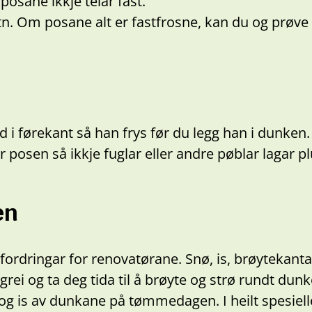
 posane ikkje telar fast.
otn. Om posane alt er fastfrosne, kan du og prøve å
d i førekant så han frys før du legg han i dunken.
r posen så ikkje fuglar eller andre pøblar lagar p
en
fordringar for renovatørane. Snø, is, brøytekanta
r grei og ta deg tida til å brøyte og strø rundt du
og is av dunkane på tømmedagen. I heilt spesiell