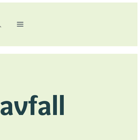
:
avfall