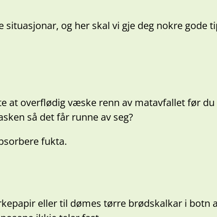
e situasjonar, og her skal vi gje deg nokre gode t
e at overflødig væske renn av matavfallet før du 
i vasken så det får runne av seg?
bsorbere fukta.
kepapir eller til dømes tørre brødskalkar i botn 