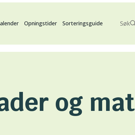
Søk
lender
Opningstider
Sorteringsguide
Search
ader og mat