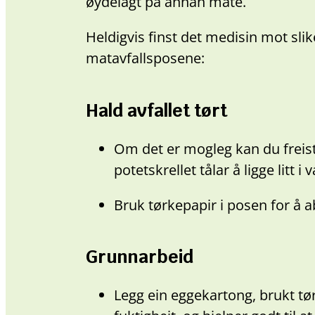
øydelagt på annan måte.
Heldigvis finst det medisin mot slik
matavfallsposene:
Hald avfallet tørt
Om det er mogleg kan du freist
potetskrellet tålar å ligge litt 
Bruk tørkepapir i posen for å a
Grunnarbeid
Legg ein eggekartong, brukt tør