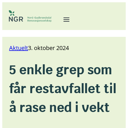
Hopp
til
innhold
Aktuelt
3. oktober 2024
5 enkle grep som
får restavfallet til
å rase ned i vekt